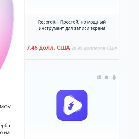
Recordit – Простой, но мощный
инструмент для записи экрана
7,46 долл. США
29,95 долларов США
, MOV
ерба
о на