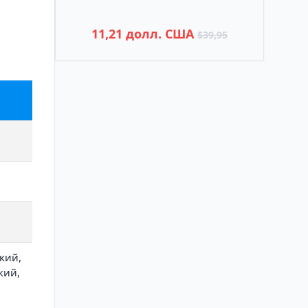
11,21 долл. США
$39,95
кий,
кий,