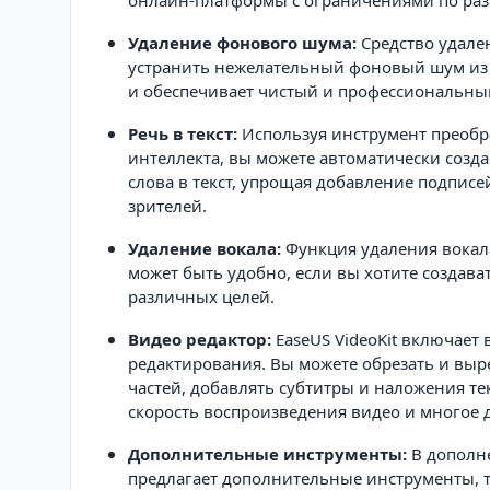
онлайн-платформы с ограничениями по раз
Удаление фонового шума:
Средство удале
устранить нежелательный фоновый шум из в
и обеспечивает чистый и профессиональный
Речь в текст:
Используя инструмент преобра
интеллекта, вы можете автоматически созд
слова в текст, упрощая добавление подпис
зрителей.
Удаление вокала:
Функция удаления вокала
может быть удобно, если вы хотите создава
различных целей.
Видео редактор:
EaseUS VideoKit включает
редактирования. Вы можете обрезать и выр
частей, добавлять субтитры и наложения т
скорость воспроизведения видео и многое д
Дополнительные инструменты:
В дополне
предлагает дополнительные инструменты, та