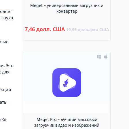
Meget – универсальный загрузчик и
воляет
конвертер
 звука
7,46 долл. США
19,95 долларов США
нные
и. Это
к для
нкций
ать
Kit
Meget Pro – лучший массовый
загрузчик видео и изображений