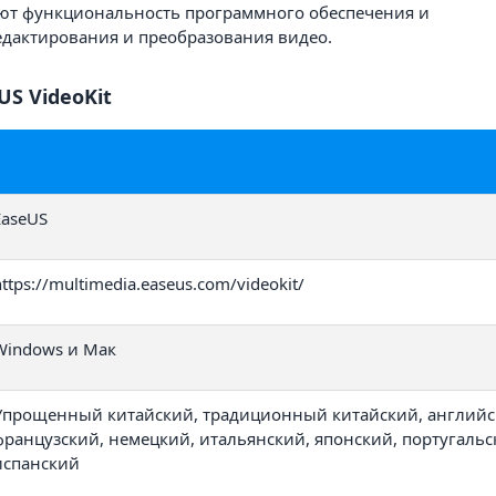
ют функциональность программного обеспечения и
едактирования и преобразования видео.
US VideoKit
EaseUS
https://multimedia.easeus.com/videokit/
Windows и Мак
Упрощенный китайский, традиционный китайский, английс
французский, немецкий, итальянский, японский, португальс
испанский