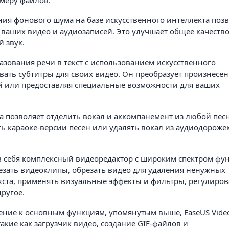
меру файлов.
ния фонового шума на базе искусственного интеллекта поз
аших видео и аудиозаписей. Это улучшает общее качество
 звук.
зования речи в текст с использованием искусственного
авать субтитры для своих видео. Он преобразует произнесе
ей или предоставляя специальные возможности для ваших
 позволяет отделить вокал и аккомпанемент из любой песн
ть караоке-версии песен или удалять вокал из аудиодороже
 в себя комплексный видеоредактор с широким спектром фу
езать видеоклипы, обрезать видео для удаления ненужных
екста, применять визуальные эффекты и фильтры, регулиров
ругое.
ние к основным функциям, упомянутым выше, EaseUS Video
кие как загрузчик видео, создание GIF-файлов и