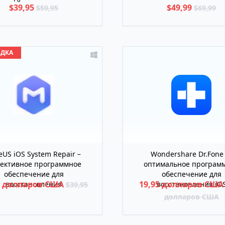
$39,95
$49,99
$59,95
$69,99
ИДКА
eUS iOS System Repair –
Wondershare Dr.Fone
ективное программное
оптимальное програм
обеспечение для
обеспечение для
5 долларов США
19,95 долларов СШ
восстановления
восстановления iO
$39,95
долларов США