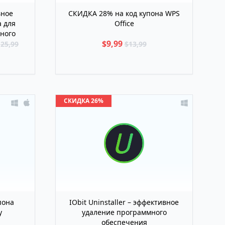
вное
СКИДКА 28% на код купона WPS
 для
Office
ного
А
$9,99
25,99
$13,99
СКИДКА 26%
пона
IObit Uninstaller – эффективное
y
удаление программного
обеспечения