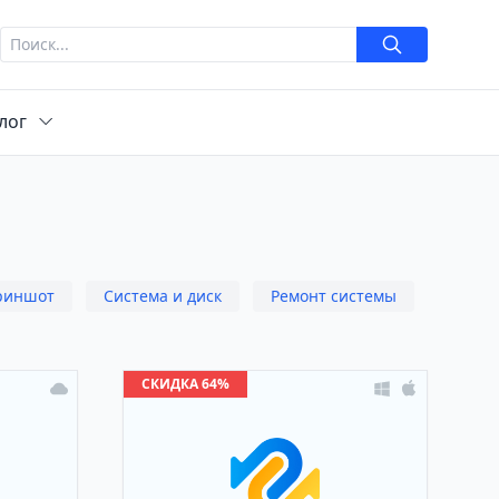
лог
риншот
Система и диск
Ремонт системы
СКИДКА 64%