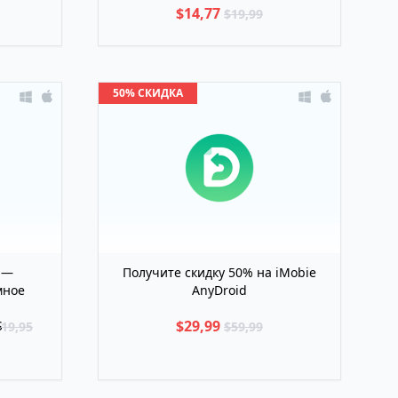
$14,77
$19,99
50% СКИДКА
 —
Получите скидку 50% на iMobie
мное
AnyDroid
А
$29,99
S
19,95
$59,99