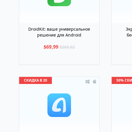
DroidKit: ваше универсальное
Эк
решение для Android
бе
$69,99
$269,92
СКИДКА В 20
50% СК