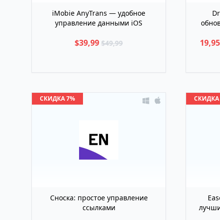
iMobie AnyTrans — удобное
Dr
управление данными iOS
обнов
$39,99
19,9
$49,99
СКИДКА 7%
СКИДКА
Сноска: простое управление
Eas
ссылками
лучши