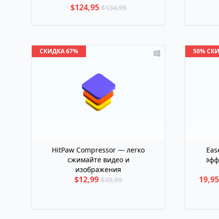
$124,95
$134,95
СКИДКА 67%
50% СК
HitPaw Compressor — легко
Eas
сжимайте видео и
эфф
изображения
$12,99
19,9
$39,99