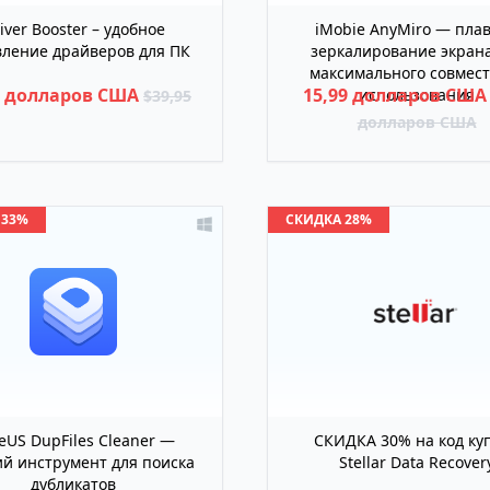
iver Booster – удобное
iMobie AnyMiro — пла
ление драйверов для ПК
зеркалирование экрана
максимального совмест
5 долларов США
15,99 долларов СШ
использования
$39,95
долларов США
 33%
СКИДКА 28%
eUS DupFiles Cleaner —
СКИДКА 30% на код ку
й инструмент для поиска
Stellar Data Recover
дубликатов