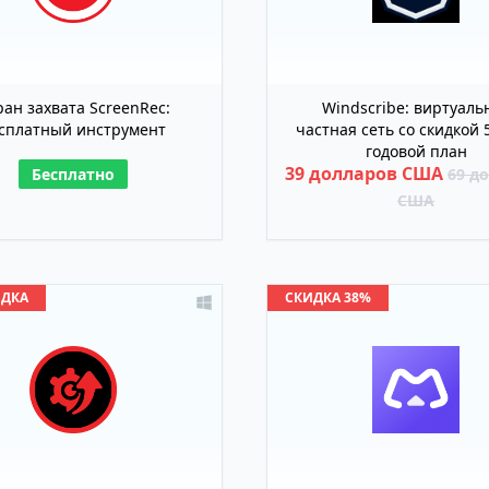
ран захвата ScreenRec:
Windscribe: виртуаль
сплатный инструмент
частная сеть со скидкой 
годовой план
39 долларов США
Бесплатно
69 д
США
ИДКА
СКИДКА 38%