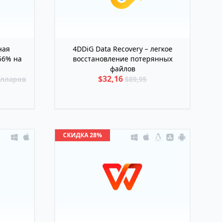
ная
4DDiG Data Recovery – легкое
56% на
восстановление потерянных
файлов
$32,16
олларов
$89,95
СКИДКА 28%