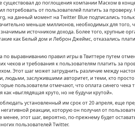
lue существовал до поглощения компании Маском в конце
л потребовать от пользователей платить за проверку. 
rg, на данный момент на Twitter Blue подписались тольк
начительно меньше миллионов, необходимых для того, ч
 значимым источником дохода. Более того, крупные орг
такие как Белый дом и Леброн Джеймс, отказались плати
а по выравниванию правил игры в Твиттере путем отме
их чеков и требования к пользователям платить за пров
ехом. Этот шаг может затруднить различие между наст
, людьми, заслужившими авторитет, и теми, кто просто
торые пользователи отмечают, что оплата синего чека 
 как «выглядящая круто, но не будучи крутой».
соблюдать установленный им срок от 20 апреля, еще пр
е негативной реакции, которую он получил от пользоват
не менее, этот шаг, вероятно, по-прежнему будет остава
ногих пользователей Twitter.