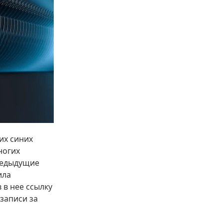
их синих
ногих
предыдущие
ила
 в нее ссылку
 записи за