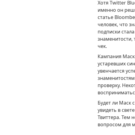
Хотя Twitter B
именно он реши
статье Bloombe
человек, что з
подписки стала
знаменитости, 
чек.
Кампания Маск
устаревших син
увенчается усп
знаменитостями
проверку. Неко
восприниматься
Будет ли Маск 
увидеть в свет
Твиттера. Тем 
вопросом для м