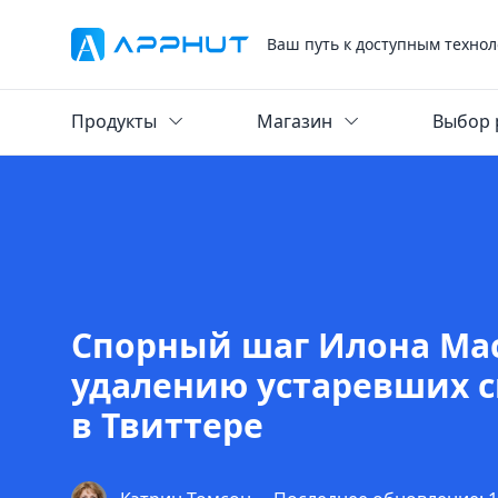
Ваш путь к доступным технол
Продукты
Магазин
Выбор 
Спорный шаг Илона Ма
удалению устаревших с
в Твиттере