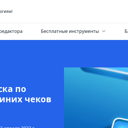
огиям!
редактора
Бесплатные инструменты
Б
ска по
иних чеков