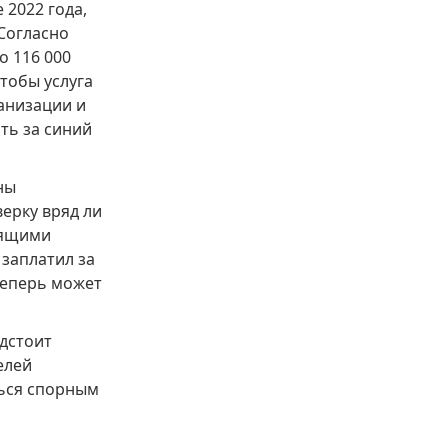
 2022 года,
Согласно
о 116 000
тобы услуга
анизации и
ть за синий
ны
ерку вряд ли
оящими
 заплатил за
теперь может
едстоит
елей
ться спорным