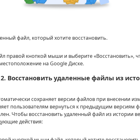
ленный файл, который хотите восстановить.
йл правой кнопкой мыши и выберите «Восстановить», ч
 местоположение на Google Диске.
2. Восстановить удаленные файлы из ист
томатически сохраняет версии файлов при внесении из
яет пользователям вернуться к предыдущим версиям ф
ален. Чтобы восстановить удаленный файл из истории в
дующие действия:
авой кнопкой мыши файл, который хотите восстановить,