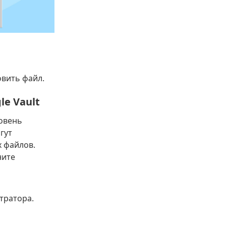
овить файл.
e Vault
ровень
гут
х файлов.
ните
тратора.