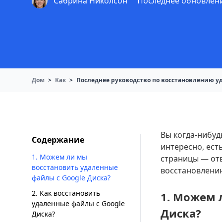
Сабрина Николсон
Последнее обновление
Дом
>
Как
>
Последнее руководство по восстановлению уд
Вы когда-нибуд
Содержание
интересно, ест
1. Можем ли мы
страницы — отв
восстановить удаленные
восстановлению
файлы с Google Диска?
2. Как восстановить
1. Можем 
удаленные файлы с Google
Диска?
Диска?