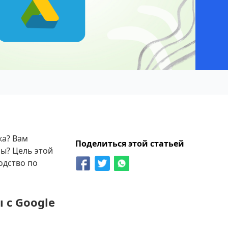
ка? Вам
Поделиться этой статьей
лы? Цель этой
одство по
 с Google