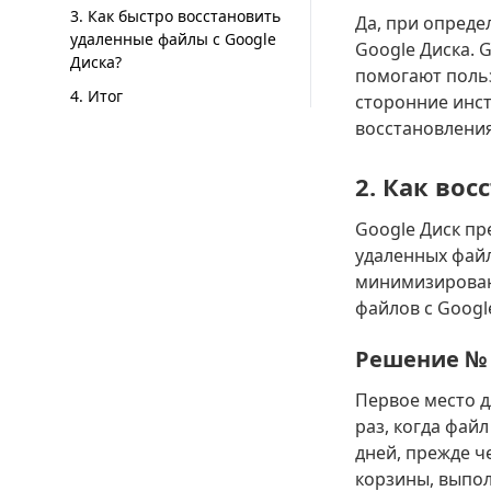
3. Как быстро восстановить
Да, при опреде
удаленные файлы с Google
Google Диска. 
Диска?
помогают польз
4. Итог
сторонние инст
восстановления
2. Как во
Google Диск п
удаленных файл
минимизирован
файлов с Googl
Решение № 
Первое место д
раз, когда файл
дней, прежде ч
корзины, выпо