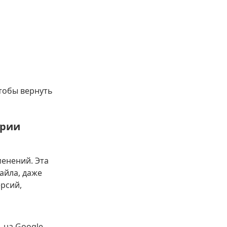
тобы вернуть
ории
менений. Эта
айла, даже
ерсий,
 на Google