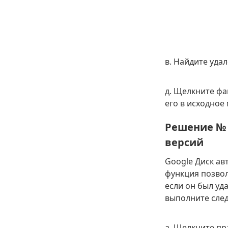
в. Найдите уда
д. Щелкните фа
его в исходное
Решение № 
версий
Google Диск ав
функция позвол
если он был уд
выполните сле
а. Щелкните пр