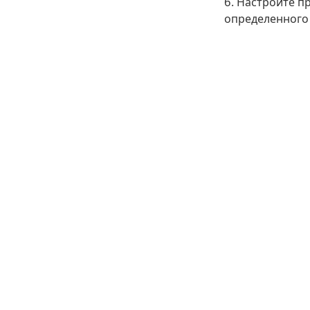
б. Настройте п
определенного