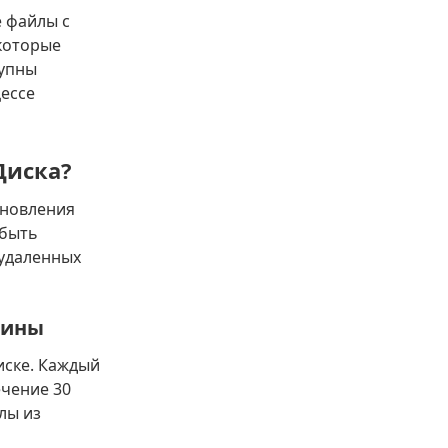
 файлы с
 которые
тупны
ессе
Диска?
ановления
 быть
удаленных
зины
иске. Каждый
ечение 30
лы из