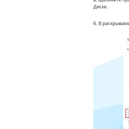
Диске.
б. В раскрыва