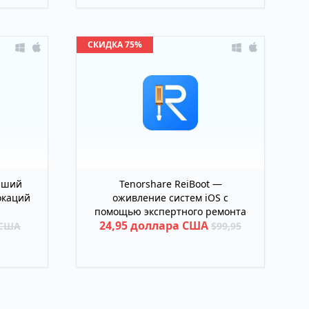
СКИДКА 75%
чший
Tenorshare ReiBoot —
окаций
оживление систем iOS с
помощью экспертного ремонта
24,95 доллара США
 США
$99,95