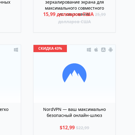
янных
зеркалирование экрана для
максимального совместного
15,99 долларов США
использования
25,99
долларов США
СКИДКА 43%
егко
NordVPN — ваш максимально
безопасный онлайн-шлюз
$12,99
$22,99