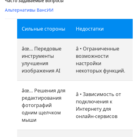
Часто задаваемые вопросы
Альтернативы ВансИИ
Сильные стороны
Недостатки
âœ…
Передовые
â •
Ограниченные
инструменты
возможности
улучшения
настройки
изображения AI
некоторых функций.
âœ…
Решения для
â •
Зависимость от
редактирования
подключения к
фотографий
Интернету для
одним щелчком
онлайн-сервисов
мыши