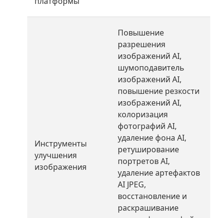
платформы
Повышение
разрешения
изображений AI,
шумоподавитель
изображений AI,
повышение резкости
изображений AI,
колоризация
фотографий AI,
удаление фона AI,
Инструменты
ретуширование
улучшения
портретов AI,
изображения
удаление артефактов
AI JPEG,
восстановление и
раскрашивание