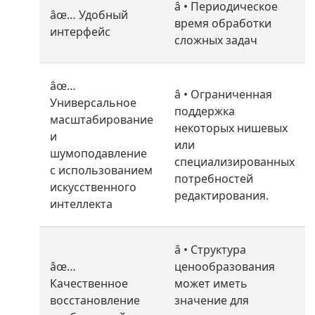
â •
Периодическое
âœ…
Удобный
время обработки
интерфейс
сложных задач
âœ…
â •
Ограниченная
Универсальное
поддержка
масштабирование
некоторых нишевых
и
или
шумоподавление
специализированных
с использованием
потребностей
искусственного
редактирования.
интеллекта
â •
Структура
âœ…
ценообразования
Качественное
может иметь
восстановление
значение для